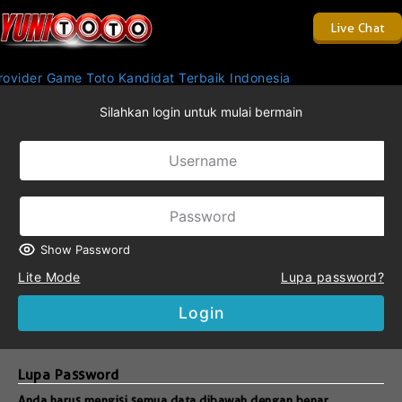
Live Chat
ovider Game Toto Kandidat Terbaik Indonesia
Silahkan login untuk mulai bermain
Show Password
Lite Mode
Lupa password?
Login
Lupa Password
Anda harus mengisi semua data dibawah dengan benar.