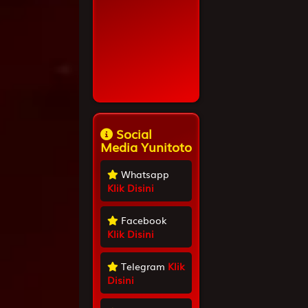
NEWJERSEMID
8504
OREGON 4
0198
PCSO
6964
QUATRO 3
3414
Social
Media Yunitoto
Whatsapp
Klik Disini
Facebook
Klik Disini
Telegram
Klik
Disini