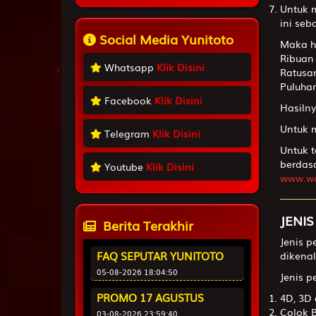
Untuk m
ini seb
Social Media Yunitoto
Maka ha
Ribuan
Whatsapp
Klik Disini
Ratusa
Puluha
Facebook
Klik Disini
Hasiln
Untuk m
Telegram
Klik Disini
Untuk 
berdasa
Youtube
Klik Disini
www.wo
JENIS
Berita Terakhir
Jenis 
FAQ SEPUTAR YUNITOTO
dikenal
05-08-2026 18:04:50
Jenis p
PROMO 17 AGUSTUS
4D, 3D
Colok 
03-08-2026 23:59:40