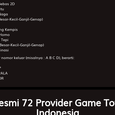
Bebas 2D
itu
Naga
Besar-Kecil-Ganjil-Genap)
ng Kempis
 Homo
 Tepi
Besar-Kecil-Ganjil-Genap)
inasi
r nomor keluar (misalnya : A B C D), berarti:
P
PALA
OR
smi 72 Provider Game To
Indonesia