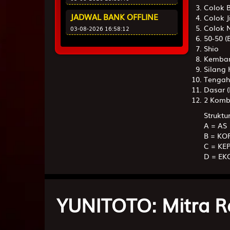
Colok 
JADWAL BANK OFFLINE
Colok J
Colok 
03-08-2026 16:58:12
50-50 (
Shio
Kemba
Silang
Tengah
Dasar (
2 Komb
Struktu
A = AS
B = KO
C = KE
D = EK
YUNITOTO: Mitra Re