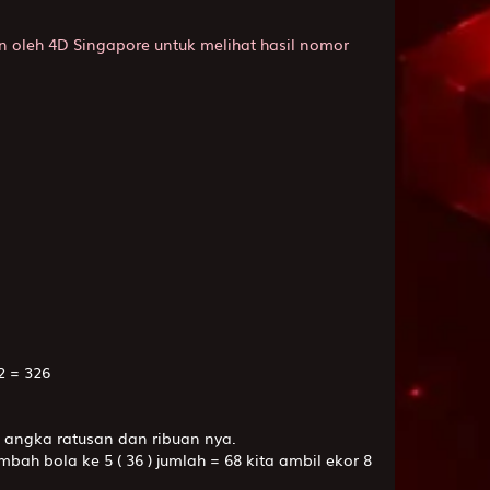
n oleh 4D Singapore untuk melihat hasil nomor
2 = 326
ri angka ratusan dan ribuan nya.
bah bola ke 5 ( 36 ) jumlah = 68 kita ambil ekor 8