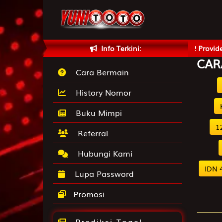
Selamat Datang di YUNITOTO Mitra Resmi 72 Provider Game T
Info Terkini:
CAR
Cara Bermain
History Nomor
Buku Mimpi
1
Referral
Hubungi Kami
IDN 
Lupa Password
Promosi
Prediksi Togel