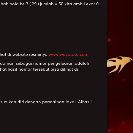
h bola ke 3 ( 29 ) jumlah = 50 kita ambil ekor 0
ihat di website resminya
www.woyototo.com
.
 pedoman sebagai nomor pengeluaran adalah
at hasil nomor tersebut bisa dilihat di
uaikan diri dengan permainan lokal. Alhasil