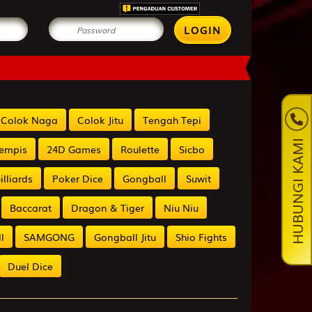
LOGIN
Colok Naga
Colok Jitu
Tengah Tepi
HUBUNGI KAMI
empis
24D Games
Roulette
Sicbo
illiards
Poker Dice
Gongball
Suwit
Baccarat
Dragon & Tiger
Niu Niu
l
SAMGONG
Gongball Jitu
Shio Fights
Duel Dice