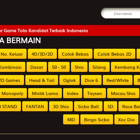
oto Kandidat Terbaik Indonesia
A
BERMAIN
No. Keluar
4D/3D/2D
Colok Bebas
Colok Bebas 2D
Kombinasi
Dasar
50 - 50
Shio
Silang
Kembang K
pj****sc
Telah Berhasil Melakukan Withdraw
Rp 7.725.000,00
2D Games
Head & Tail
Oglok
Dice 6
Red/White
B
Monopoly
Mistik Lama
Index
Taysen
Macau Shio
4 STAND
FANTAN
3D Shio
Sicbo Ball
5D
Race Bal
48D
Bingo Sicbo
Xoc Dia