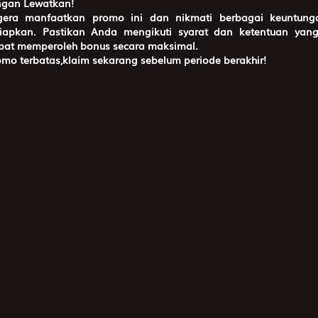
ngan Lewatkan!
gera manfaatkan promo ini dan nikmati berbagai keuntung
siapkan. Pastikan Anda mengikuti syarat dan ketentuan yang
pat memperoleh bonus secara maksimal.
omo terbatas,klaim sekarang sebelum periode berakhir!