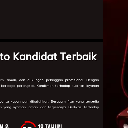
to Kandidat Terbaik
rn, aman, dan dukungan pelanggan profesional. Dengan
berbagai perangkat. Komitmen terhadap kualitas layanan
ntu kapan pun dibutuhkan. Beragam fitur yang tersedia
 yang nyaman, aman, dan terpercaya. Dedikasi terhadap