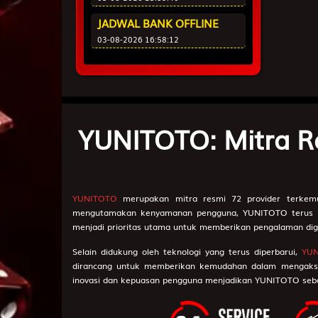
JADWAL BANK OFFLINE
03-08-2026 16:58:12
YUNITOTO: Mitra Re
YUNITOTO
merupakan mitra resmi 72 provider terkemuk
mengutamakan kenyamanan pengguna, YUNITOTO terus meng
menjadi prioritas utama untuk memberikan pengalaman digit
Selain didukung oleh teknologi yang terus diperbarui,
YU
dirancang untuk memberikan kemudahan dalam mengakses
inovasi dan kepuasan pengguna menjadikan YUNITOTO sebaga